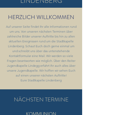
LINDENBERG
HERZLICH WILLKOMMEN
Auf unserer Seite findet Ihr alle Informationen rund
um uns. Von unseren nächsten Terminen über
zahlreiche Bilder unserer Auftritte bis hin zu allen
aktuellen Ereignissen rund um die Stadtkapelle
Lindenberg. Schaut Euch doch gerne einmal um
und schreibt uns über das untenstehende
Kontaktformular eine Mail. Wir werden so viele
Fragen beantworten wie möglich. Über den Reiter
Jugendkapelle Lindegg erfahrt Ihr auch alles über
unsere Jugendkapelle. Wir hoffen wir sehen Euch
auf einen unserer nächsten Auftritte!
Eure Stadtkapelle Lindenberg
NÄCHSTEN TERMINE
KOMMUNION